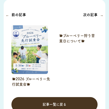
前の記事
次の記事
🫐ブルーベリー狩り営
業日について🫐
🫐2026 ブルーベリー先
行試食会🫐
記事一覧に戻る