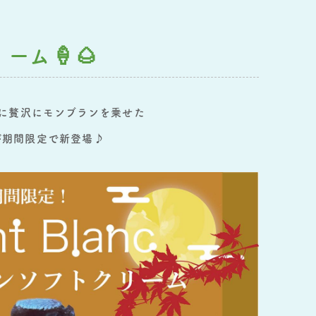
ム🍦🌰
に贅沢にモンブランを乗せた
が期間限定で新登場♪