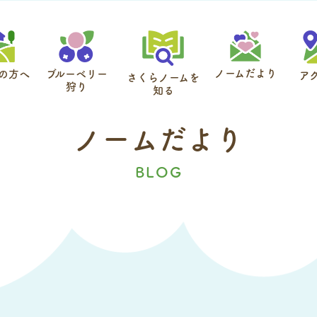
ノームだより
の方へ
ブルーベリー
ア
さくらノームを
狩り
知る
ノ
ー
ム
だ
よ
り
BLOG