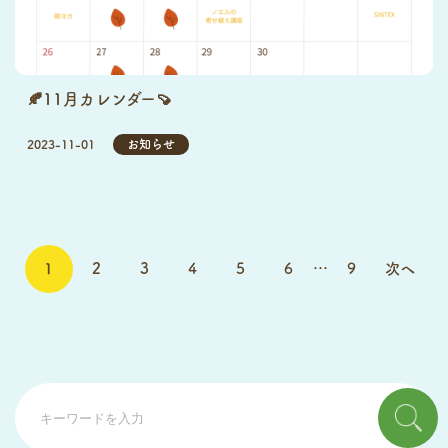
🍂11月カレンダー🍠
2023-11-01
お知らせ
投
1
2
3
4
5
6
…
9
次へ
稿
の
ペ
ー
ジ
送
り